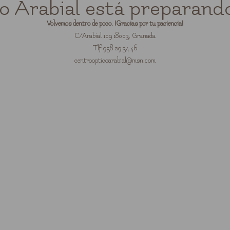
 Arabial está preparando
Volvemos dentro de poco. ¡Gracias por tu paciencia!
C/Arabial 109 18003, Granada
Tlf 958 29 34 46
centroopticoarabial@msn.com