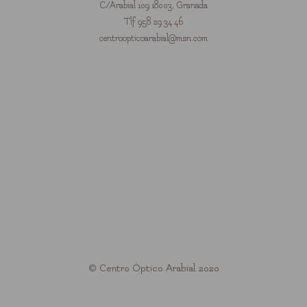
C/Arabial 109 18003, Granada
Tlf 958 29 34 46
centroopticoarabial@msn.com
© Centro Óptico Arabial 2020