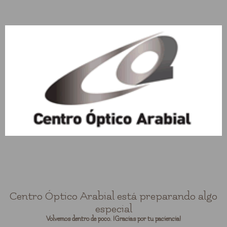
Centro Óptico Arabial está preparando algo
especial
Volvemos dentro de poco. ¡Gracias por tu paciencia!