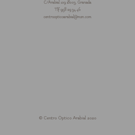
C/Arabial 109 18003, Granada
Tlf 958 29 34 46
centroopticoarabial@msn.com
© Centro Óptico Arabial 2020