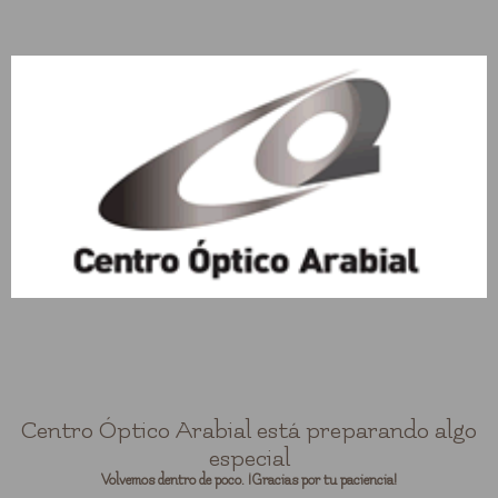
Centro Óptico Arabial está preparando algo
especial
Volvemos dentro de poco. ¡Gracias por tu paciencia!