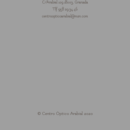
C/Arabial 109 18003, Granada
Tlf 958 29 34 46
centroopticoarabial@msn.com
© Centro Óptico Arabial 2020