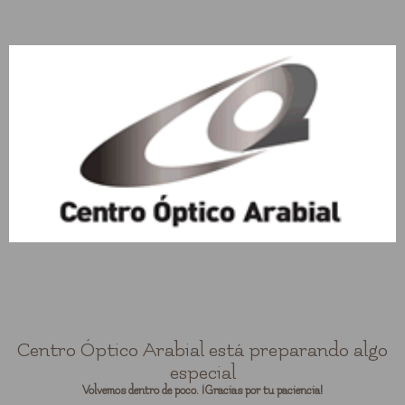
Centro Óptico Arabial está preparando algo
especial
Volvemos dentro de poco. ¡Gracias por tu paciencia!